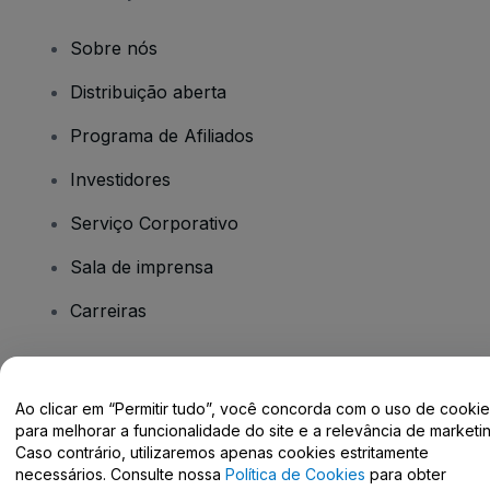
Sobre nós
Distribuição aberta
Programa de Afiliados
Investidores
Serviço Corporativo
Sala de imprensa
Carreiras
Tem dúvidas?
Ao clicar em “Permitir tudo”, você concorda com o uso de cooki
para melhorar a funcionalidade do site e a relevância de marketin
Centro de Ajuda / Fale Conosco
Caso contrário, utilizaremos apenas cookies estritamente
necessários. Consulte nossa
Política de Cookies
para obter