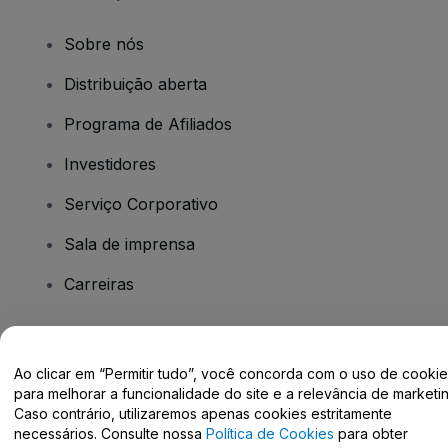
Sobre nós
Distribuição aberta
Programa de Afiliados
Investidores
Serviço Corporativo
Sala de imprensa
Carreiras
Tem dúvidas?
Ao clicar em “Permitir tudo”, você concorda com o uso de cooki
para melhorar a funcionalidade do site e a relevância de marketin
Centro de Ajuda / Fale Conosco
Caso contrário, utilizaremos apenas cookies estritamente
necessários. Consulte nossa
Política de Cookies
para obter