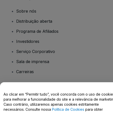
Sobre nós
Distribuição aberta
Programa de Afiliados
Investidores
Serviço Corporativo
Sala de imprensa
Carreiras
Tem dúvidas?
Ao clicar em “Permitir tudo”, você concorda com o uso de cooki
para melhorar a funcionalidade do site e a relevância de marketin
Centro de Ajuda / Fale Conosco
Caso contrário, utilizaremos apenas cookies estritamente
necessários. Consulte nossa
Política de Cookies
para obter