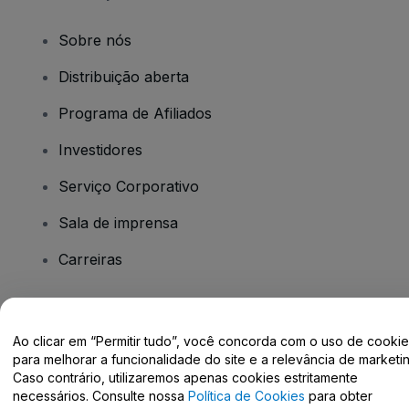
Sobre nós
Distribuição aberta
Programa de Afiliados
Investidores
Serviço Corporativo
Sala de imprensa
Carreiras
Tem dúvidas?
Ao clicar em “Permitir tudo”, você concorda com o uso de cooki
para melhorar a funcionalidade do site e a relevância de marketin
Centro de Ajuda / Fale Conosco
Caso contrário, utilizaremos apenas cookies estritamente
necessários. Consulte nossa
Política de Cookies
para obter