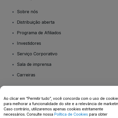
Sobre nós
Distribuição aberta
Programa de Afiliados
Investidores
Serviço Corporativo
Sala de imprensa
Carreiras
Tem dúvidas?
Ao clicar em “Permitir tudo”, você concorda com o uso de cooki
para melhorar a funcionalidade do site e a relevância de marketin
Centro de Ajuda / Fale Conosco
Caso contrário, utilizaremos apenas cookies estritamente
necessários. Consulte nossa
Política de Cookies
para obter