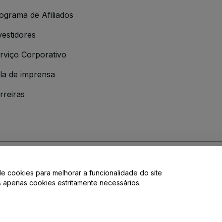
ograma de Afiliados
vestidores
rviço Corporativo
la de imprensa
rreiras
de cookies para melhorar a funcionalidade do site
 da
Política de Privacidade
Do Not Share My Personal Information/Your Pri
os apenas cookies estritamente necessários.