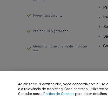
mundial
Pr
Preço transparente
In
Se
Pedido 100% garantido
Sa
Ca
Atendimento ao cliente do início ao
fim
Direito Autoral © viagogo GmbH 2026
Informação da Empresa
Ao clicar em “Permitir tudo”, você concorda com o uso 
O uso deste site constitui aceitação dos
Termos e Condições
e
e a relevância de marketing. Caso contrário, utilizarem
Consulte nossa
Política de Cookies
para obter detalhes.