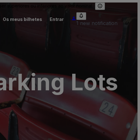
 superiores ou inferiores ao valor nominal.
Os meus bilhetes
Entrar
1 new notification
arking Lots