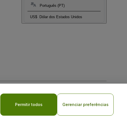
Português (PT)
US$
Dólar dos Estados Unidos
vacy Choices
Permitir todos
Gerenciar preferências