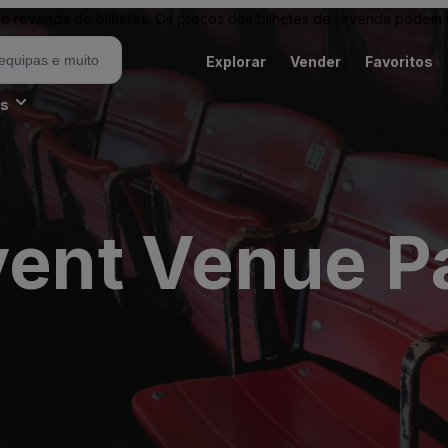
revenda de bilhetes. Os preços dos bilhetes de revenda podem ser
Explorar
Vender
Favoritos
es
vent Venue P