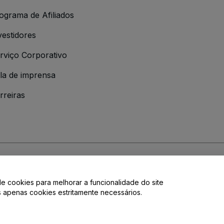
ograma de Afiliados
vestidores
rviço Corporativo
la de imprensa
rreiras
 da
Política de Privacidade
de cookies para melhorar a funcionalidade do site
de privacidade.
os apenas cookies estritamente necessários.