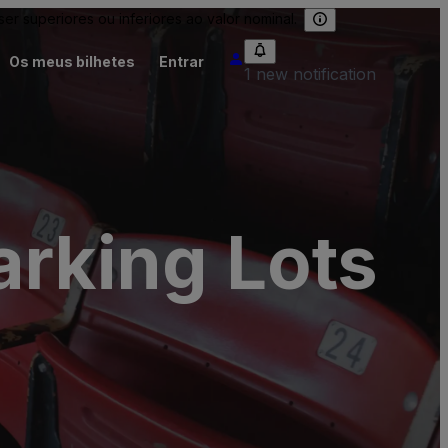
 superiores ou inferiores ao valor nominal.
Os meus bilhetes
Entrar
1 new notification
arking Lots