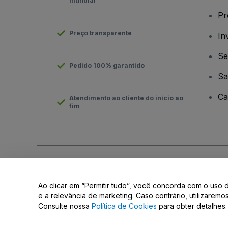
mundial
Pr
Preço transparente
In
Se
Pedido 100% garantido
Sa
Ca
Atendimento ao cliente do início ao
fim
Direito Autoral © viagogo GmbH 2026
Informação da Empresa
O uso deste site constitui aceitação dos
Termos e Condições
e
Ao clicar em “Permitir tudo”, você concorda com o uso 
Não partilhar as minhas informações pessoais/as suas opções 
e a relevância de marketing. Caso contrário, utilizarem
Consulte nossa
Política de Cookies
para obter detalhes.