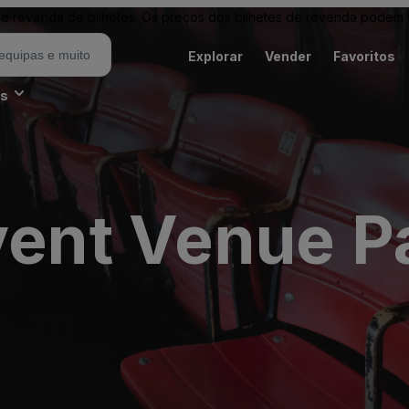
revenda de bilhetes. Os preços dos bilhetes de revenda podem ser
Explorar
Vender
Favoritos
es
vent Venue P