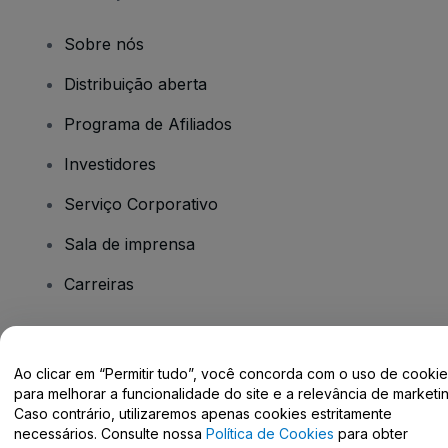
Sobre nós
Distribuição aberta
Programa de Afiliados
Investidores
Serviço Corporativo
Sala de imprensa
Carreiras
Tem dúvidas?
Ao clicar em “Permitir tudo”, você concorda com o uso de cooki
para melhorar a funcionalidade do site e a relevância de marketin
Centro de Ajuda / Fale Conosco
Caso contrário, utilizaremos apenas cookies estritamente
necessários. Consulte nossa
Política de Cookies
para obter