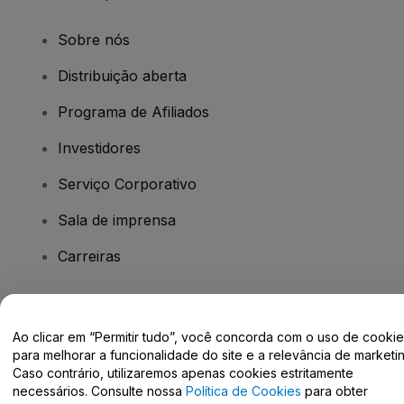
Sobre nós
Distribuição aberta
Programa de Afiliados
Investidores
Serviço Corporativo
Sala de imprensa
Carreiras
Tem dúvidas?
Ao clicar em “Permitir tudo”, você concorda com o uso de cooki
para melhorar a funcionalidade do site e a relevância de marketin
Centro de Ajuda / Fale Conosco
Caso contrário, utilizaremos apenas cookies estritamente
necessários. Consulte nossa
Política de Cookies
para obter