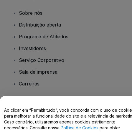
Sobre nós
Distribuição aberta
Programa de Afiliados
Investidores
Serviço Corporativo
Sala de imprensa
Carreiras
Tem dúvidas?
Ao clicar em “Permitir tudo”, você concorda com o uso de cooki
para melhorar a funcionalidade do site e a relevância de marketin
Centro de Ajuda / Fale Conosco
Caso contrário, utilizaremos apenas cookies estritamente
necessários. Consulte nossa
Política de Cookies
para obter