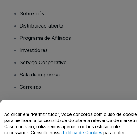
Sobre nós
Distribuição aberta
Programa de Afiliados
Investidores
Serviço Corporativo
Sala de imprensa
Carreiras
Tem dúvidas?
Ao clicar em “Permitir tudo”, você concorda com o uso de cooki
para melhorar a funcionalidade do site e a relevância de marketin
Centro de Ajuda / Fale Conosco
Caso contrário, utilizaremos apenas cookies estritamente
necessários. Consulte nossa
Política de Cookies
para obter