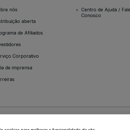
bre nós
Centro de Ajuda / Fal
Conosco
stribuição aberta
ograma de Afiliados
vestidores
rviço Corporativo
la de imprensa
rreiras
 da
Política de Privacidade
de cookies para melhorar a funcionalidade do site