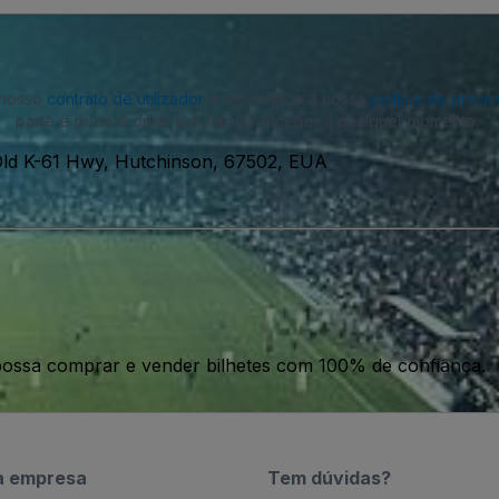
o nosso
contrato de utilizador
e reconhece a nossa
política de priva
parte e poderá optar por não as receber a qualquer momento.
ld K-61 Hwy, Hutchinson, 67502, EUA
ossa comprar e vender bilhetes com 100% de confiança.
a empresa
Tem dúvidas?