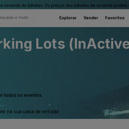
revenda de bilhetes. Os preços dos bilhetes de revenda podem ser
Explorar
Vender
Favoritos
king Lots (InActive
er todos os eventos.
nte na sua caixa de entrada