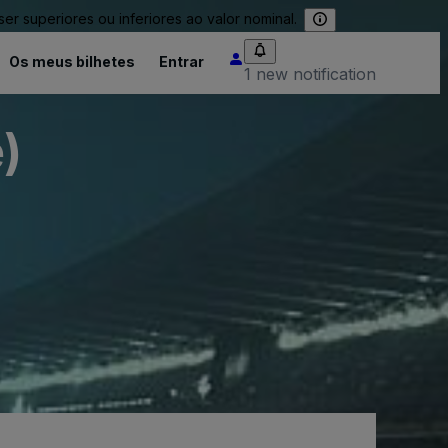
 superiores ou inferiores ao valor nominal.
Os meus bilhetes
Entrar
1 new notification
)