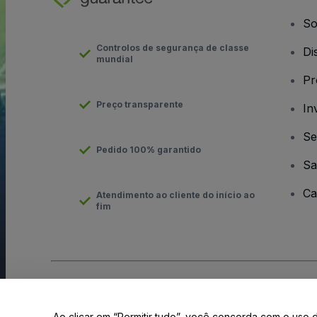
So
Controlos de segurança de classe
Di
mundial
Pr
Preço transparente
In
Se
Pedido 100% garantido
Sa
Ca
Atendimento ao cliente do início ao
fim
Direito Autoral © viagogo GmbH 2026
Informação da Empresa
O uso deste site constitui aceitação dos
Termos e Condições
e
Ao clicar em “Permitir tudo”, você concorda com o uso 