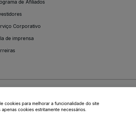
ograma de Afiliados
vestidores
rviço Corporativo
la de imprensa
rreiras
 da
Política de Privacidade
de cookies para melhorar a funcionalidade do site
de privacidade.
os apenas cookies estritamente necessários.