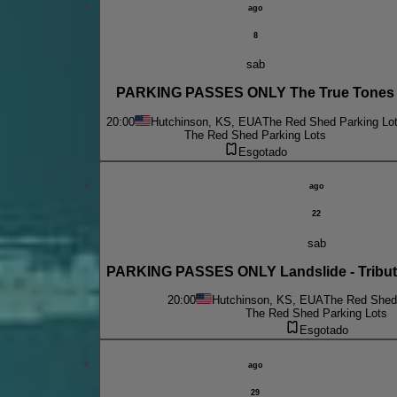
ago
8
sab
PARKING PASSES ONLY The True Tones
20:00
Hutchinson, KS, EUA
The Red Shed Parking Lo
The Red Shed Parking Lots
Esgotado
ago
22
sab
PARKING PASSES ONLY Landslide - Tribut
20:00
Hutchinson, KS, EUA
The Red Shed
The Red Shed Parking Lots
Esgotado
ago
29