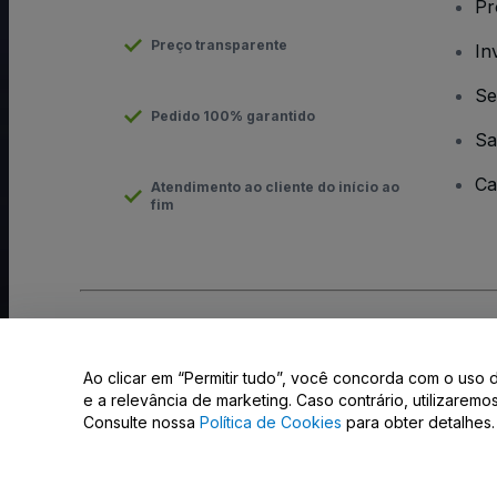
Pr
Preço transparente
In
Se
Pedido 100% garantido
Sa
Ca
Atendimento ao cliente do início ao
fim
Direito Autoral © viagogo GmbH 2026
Informação da Empresa
O uso deste site constitui aceitação dos
Termos e Condições
e
Ao clicar em “Permitir tudo”, você concorda com o uso 
Não partilhar as minhas informações pessoais/as suas opções 
e a relevância de marketing. Caso contrário, utilizarem
Consulte nossa
Política de Cookies
para obter detalhes.