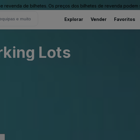
revenda de bilhetes. Os preços dos bilhetes de revenda podem ser
Explorar
Vender
Favoritos
king Lots