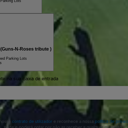
Parking Lots
Guns-N-Roses tribute )
ed Parking Lots
s
nte na sua caixa de entrada
o nosso
contrato de utilizador
e reconhece a nossa
política de priva
parte e poderá optar por não as receber a qualquer momento.