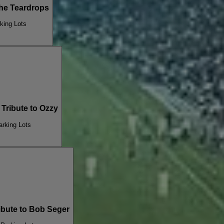
he Teardrops
king Lots
ribute to Ozzy
rking Lots
bute to Bob Seger