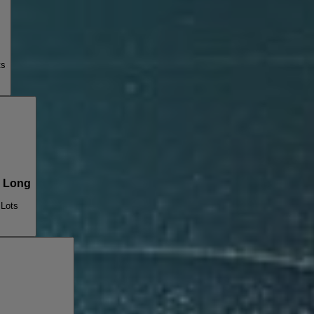
ts
 Long
 Lots