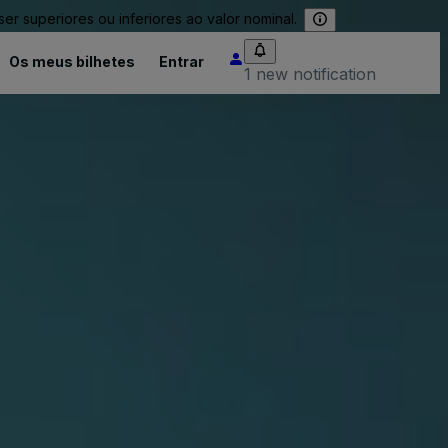
 superiores ou inferiores ao valor nominal.
Os meus bilhetes
Entrar
1 new notification