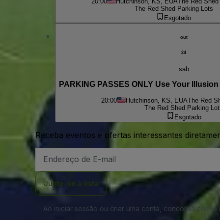
20:00
Hutchinson, KS, EUA
The Red Shed 
The Red Shed Parking Lots
Esgotado
out
24
sab
PARKING PASSES ONLY Use Your Illusion (
20:00
Hutchinson, KS, EUA
The Red Sh
The Red Shed Parking Lot
Esgotado
Receba eventos e ofertas interessantes diretame
Endereço
de
Email
Junte-se à lista
Ao iniciar sessão ou criar uma conta, concorda com 