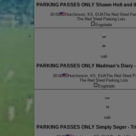
PARKING PASSES ONLY Shawn Holt and t
20:00
Hutchinson, KS, EUA
The Red Shed Par
The Red Shed Parking Lots
Esgotado
set
26
sab
PARKING PASSES ONLY Madman's Diary - T
20:00
Hutchinson, KS, EUA
The Red Shed Pa
The Red Shed Parking Lots
Esgotado
out
10
sab
PARKING PASSES ONLY Simply Seger - Tri