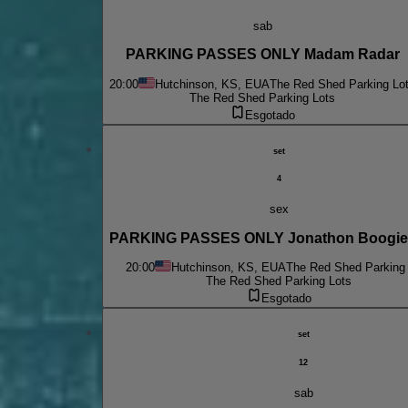
sab
PARKING PASSES ONLY Madam Radar
20:00
Hutchinson, KS, EUA
The Red Shed Parking Lo
The Red Shed Parking Lots
Esgotado
set
4
sex
PARKING PASSES ONLY Jonathon Boogie
20:00
Hutchinson, KS, EUA
The Red Shed Parking
The Red Shed Parking Lots
Esgotado
set
12
sab