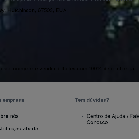
wy, Hutchinson, 67502, EUA
ossa comprar e vender bilhetes com 100% de confiança.
a empresa
Tem dúvidas?
bre nós
Centro de Ajuda / Fal
Conosco
stribuição aberta