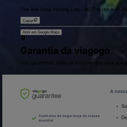
The Red Shed Parking Lots
-
6607 N Old K-61 H
Copiar
Abrir em Google Maps
Garantia da viagogo
Nós garantimos todas as encomendas para que p
A noss
So
Controlos de segurança de classe
Di
mundial