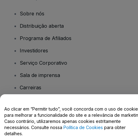
Sobre nós
Distribuição aberta
Programa de Afiliados
Investidores
Serviço Corporativo
Sala de imprensa
Carreiras
Tem dúvidas?
Ao clicar em “Permitir tudo”, você concorda com o uso de cooki
para melhorar a funcionalidade do site e a relevância de marketin
Caso contrário, utilizaremos apenas cookies estritamente
Centro de Ajuda / Fale Conosco
necessários. Consulte nossa
Política de Cookies
para obter
detalhes.