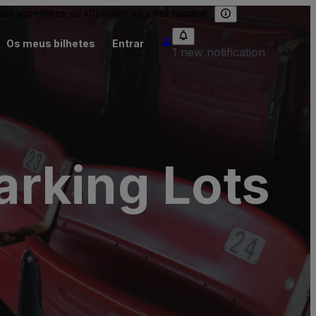
 superiores ou inferiores ao valor nominal.
Os meus bilhetes
Entrar
1 new notification
rking Lots