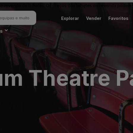
revenda de bilhetes. Os preços dos bilhetes de revenda podem ser
Explorar
Vender
Favoritos
es
m Theatre Pa