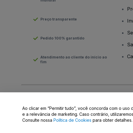
mundial
Pr
Preço transparente
In
Se
Pedido 100% garantido
Sa
Ca
Atendimento ao cliente do início ao
fim
Direito Autoral © viagogo GmbH 2026
Informação da Empresa
O uso deste site constitui aceitação dos
Termos e Condições
e
Ao clicar em “Permitir tudo”, você concorda com o uso 
Não partilhar as minhas informações pessoais/as suas opções 
e a relevância de marketing. Caso contrário, utilizarem
Consulte nossa
Política de Cookies
para obter detalhes.