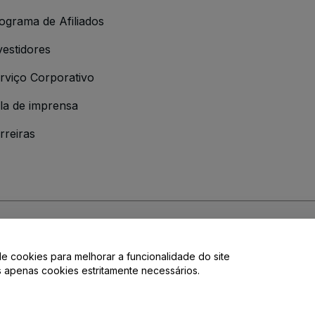
ograma de Afiliados
vestidores
rviço Corporativo
la de imprensa
rreiras
 da
Política de Privacidade
de cookies para melhorar a funcionalidade do site
de privacidade.
os apenas cookies estritamente necessários.