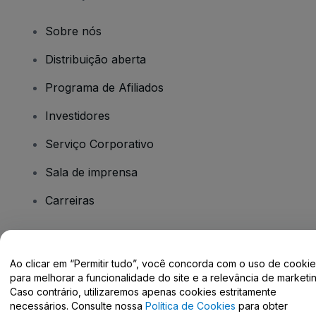
Sobre nós
Distribuição aberta
Programa de Afiliados
Investidores
Serviço Corporativo
Sala de imprensa
Carreiras
Tem dúvidas?
Ao clicar em “Permitir tudo”, você concorda com o uso de cooki
para melhorar a funcionalidade do site e a relevância de marketin
Centro de Ajuda / Fale Conosco
Caso contrário, utilizaremos apenas cookies estritamente
necessários. Consulte nossa
Política de Cookies
para obter