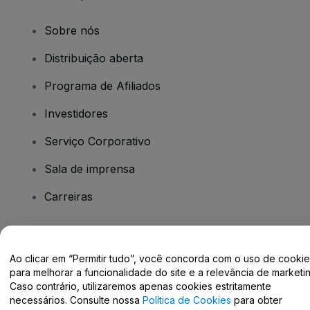
Sobre nós
Distribuição aberta
Programa de Afiliados
Investidores
Serviço Corporativo
Sala de imprensa
Carreiras
Tem dúvidas?
Ao clicar em “Permitir tudo”, você concorda com o uso de cooki
para melhorar a funcionalidade do site e a relevância de marketin
Centro de Ajuda / Fale Conosco
Caso contrário, utilizaremos apenas cookies estritamente
necessários. Consulte nossa
Política de Cookies
para obter