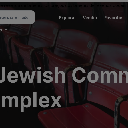
revenda de bilhetes. Os preços dos bilhetes de revenda podem ser
Explorar
Vender
Favoritos
es
 Jewish Com
omplex