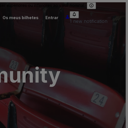
 superiores ou inferiores ao valor nominal.
Os meus bilhetes
Entrar
1 new notification
munity