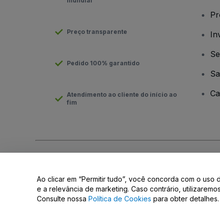
mundial
Pr
Preço transparente
In
Se
Pedido 100% garantido
Sa
Ca
Atendimento ao cliente do início ao
fim
Direito Autoral © viagogo GmbH 2026
Informação da Empresa
O uso deste site constitui aceitação dos
Termos e Condições
e
Ao clicar em “Permitir tudo”, você concorda com o uso 
Não partilhar as minhas informações pessoais/as suas opções 
e a relevância de marketing. Caso contrário, utilizarem
Consulte nossa
Política de Cookies
para obter detalhes.