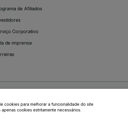
ograma de Afiliados
vestidores
rviço Corporativo
la de imprensa
rreiras
 da
Política de Privacidade
de cookies para melhorar a funcionalidade do site
de privacidade.
os apenas cookies estritamente necessários.