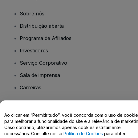
Sobre nós
Distribuição aberta
Programa de Afiliados
Investidores
Serviço Corporativo
Sala de imprensa
Carreiras
Tem dúvidas?
Ao clicar em “Permitir tudo”, você concorda com o uso de cooki
para melhorar a funcionalidade do site e a relevância de marketin
Centro de Ajuda / Fale Conosco
Caso contrário, utilizaremos apenas cookies estritamente
necessários. Consulte nossa
Política de Cookies
para obter