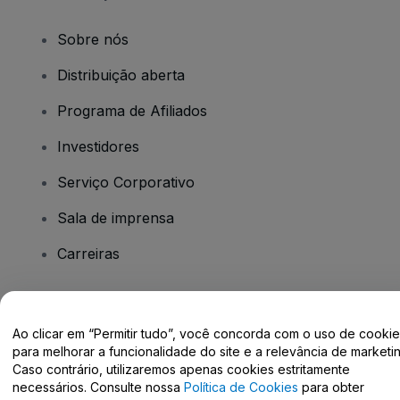
Sobre nós
Distribuição aberta
Programa de Afiliados
Investidores
Serviço Corporativo
Sala de imprensa
Carreiras
Tem dúvidas?
Ao clicar em “Permitir tudo”, você concorda com o uso de cooki
para melhorar a funcionalidade do site e a relevância de marketin
Centro de Ajuda / Fale Conosco
Caso contrário, utilizaremos apenas cookies estritamente
necessários. Consulte nossa
Política de Cookies
para obter