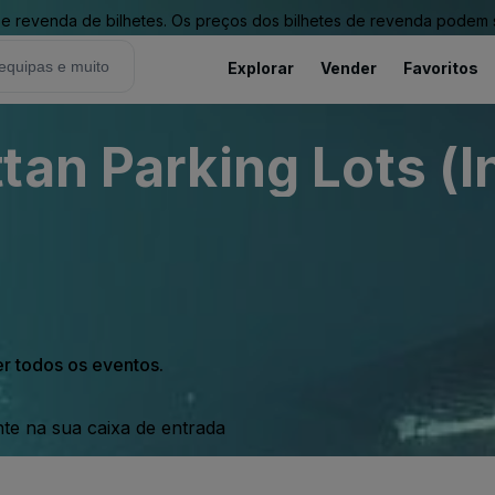
revenda de bilhetes. Os preços dos bilhetes de revenda podem ser
Explorar
Vender
Favoritos
tan Parking Lots (I
er todos os eventos.
nte na sua caixa de entrada