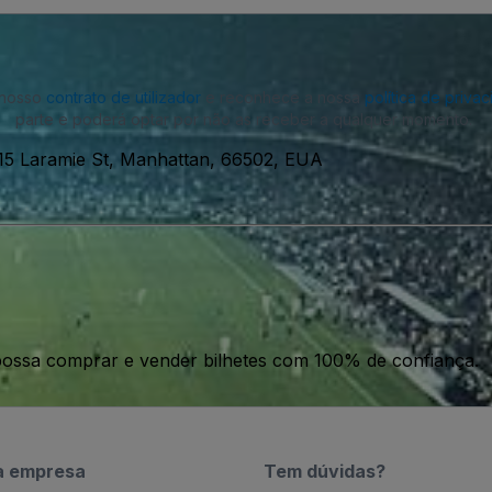
o nosso
contrato de utilizador
e reconhece a nossa
política de priva
parte e poderá optar por não as receber a qualquer momento.
15 Laramie St, Manhattan, 66502, EUA
ossa comprar e vender bilhetes com 100% de confiança.
a empresa
Tem dúvidas?