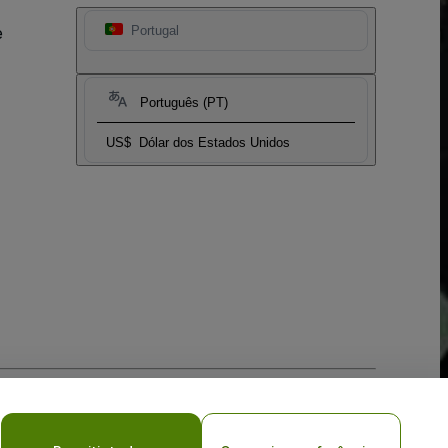
e
Portugal
Português (PT)
US$
Dólar dos Estados Unidos
vacy Choices