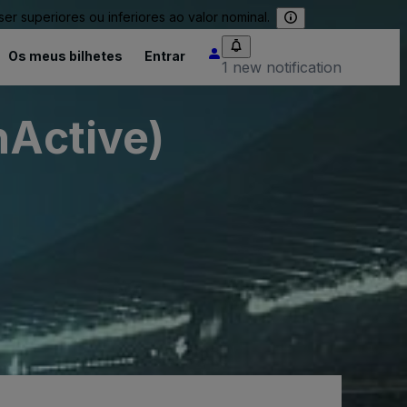
 superiores ou inferiores ao valor nominal.
Os meus bilhetes
Entrar
1 new notification
nActive)