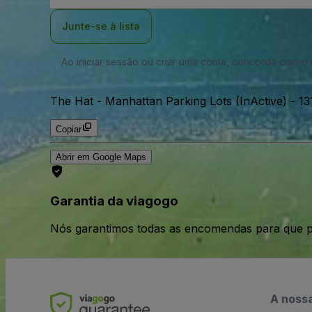
Email
Junte-se à lista
Ao iniciar sessão ou criar uma conta, concorda com 
The Hat - Manhattan Parking Lots (InActive)
-
13
Copiar
Abrir em Google Maps
Garantia da viagogo
Nós garantimos todas as encomendas para que p
A noss