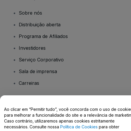
Sobre nós
Distribuição aberta
Programa de Afiliados
Investidores
Serviço Corporativo
Sala de imprensa
Carreiras
Tem dúvidas?
Ao clicar em “Permitir tudo”, você concorda com o uso de cooki
para melhorar a funcionalidade do site e a relevância de marketin
Centro de Ajuda / Fale Conosco
Caso contrário, utilizaremos apenas cookies estritamente
necessários. Consulte nossa
Política de Cookies
para obter