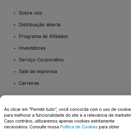
Sobre nós
Distribuição aberta
Programa de Afiliados
Investidores
Serviço Corporativo
Sala de imprensa
Carreiras
Tem dúvidas?
Ao clicar em “Permitir tudo”, você concorda com o uso de cooki
para melhorar a funcionalidade do site e a relevância de marketin
Centro de Ajuda / Fale Conosco
Caso contrário, utilizaremos apenas cookies estritamente
necessários. Consulte nossa
Política de Cookies
para obter