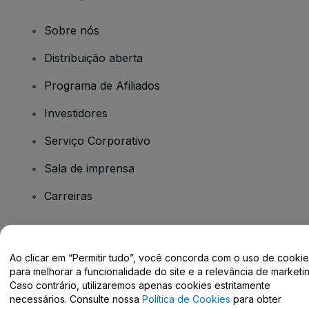
Sobre nós
Distribuição aberta
Programa de Afiliados
Investidores
Serviço Corporativo
Sala de imprensa
Carreiras
Tem dúvidas?
Ao clicar em “Permitir tudo”, você concorda com o uso de cooki
para melhorar a funcionalidade do site e a relevância de marketin
Centro de Ajuda / Fale Conosco
Caso contrário, utilizaremos apenas cookies estritamente
necessários. Consulte nossa
Política de Cookies
para obter