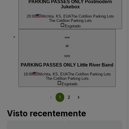
PARKING PASSES ONLY Postmodern
Jukebox
20:00
Wichita, KS, EUA
The Cotillion Parking Lots
The Cotillion Parking Lots
Esgotado
nov
20
sex
PARKING PASSES ONLY Little River Band
19:00
Wichita, KS, EUA
The Cotillion Parking Lots
The Cotillion Parking Lots
Esgotado
1
2
Visto recentemente