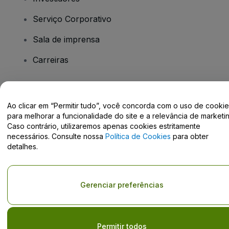
Serviço Corporativo
Sala de imprensa
Carreiras
Tem dúvidas?
Ao clicar em “Permitir tudo”, você concorda com o uso de cooki
para melhorar a funcionalidade do site e a relevância de marketin
Centro de Ajuda / Fale Conosco
Caso contrário, utilizaremos apenas cookies estritamente
necessários. Consulte nossa
Política de Cookies
para obter
detalhes.
Direito Autoral © viagogo GmbH 2026
Informação da Empresa
Gerenciar preferências
O uso deste site constitui aceitação dos
Termos e Condições
e da
Política de Privacidade
Não partilhar as minhas informações pessoais/as suas opções de
privacidade.
Permitir todos