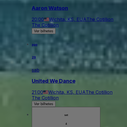
Aaron Watson
20:00
Wichita, KS, EUA
The Cotillion
The Cotillion
Ver bilhetes
ago
29
sab
United We Dance
21:00
Wichita, KS, EUA
The Cotillion
The Cotillion
Ver bilhetes
set
4