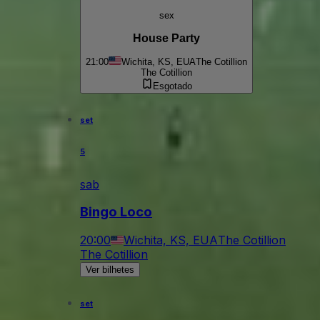
sex
House Party
21:00
Wichita, KS, EUA
The Cotillion
The Cotillion
Esgotado
set
5
sab
Bingo Loco
20:00
Wichita, KS, EUA
The Cotillion
The Cotillion
Ver bilhetes
set