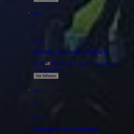
out
4
dom
Golden - A K-pop Kids Party
11:00
Wichita, KS, EUA
The Cotillion
The Cotillion
Ver bilhetes
out
8
qui
Pecos and the Rooftops