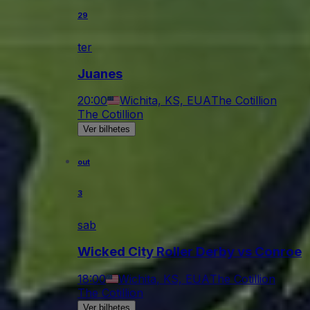
29
ter
Juanes
20:00
Wichita, KS, EUA
The Cotillion
The Cotillion
Ver bilhetes
out
3
sab
Wicked City Roller Derby vs Conroe
18:00
Wichita, KS, EUA
The Cotillion
The Cotillion
Ver bilhetes