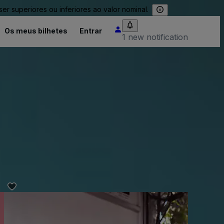
 superiores ou inferiores ao valor nominal.
Os meus bilhetes
Entrar
1 new notification