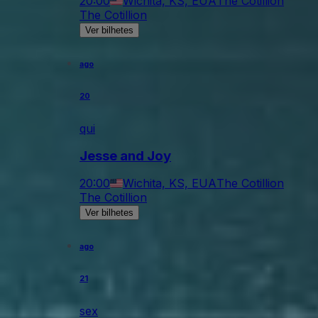
20:00
Wichita, KS, EUA
The Cotillion
The Cotillion
Ver bilhetes
ago
20
qui
Jesse and Joy
20:00
Wichita, KS, EUA
The Cotillion
The Cotillion
Ver bilhetes
ago
21
sex