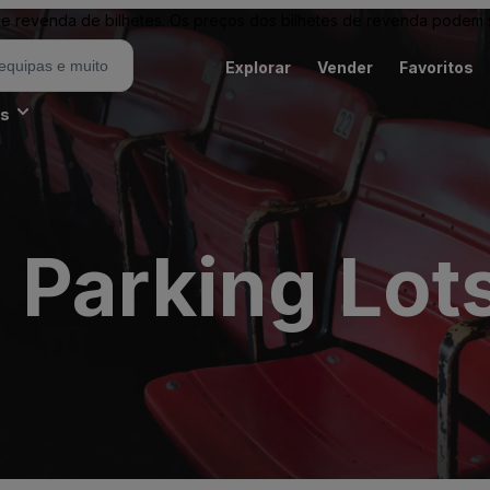
revenda de bilhetes. Os preços dos bilhetes de revenda podem ser
Explorar
Vender
Favoritos
es
Parking Lots