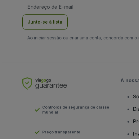
Endereço
de
Email
Junte-se à lista
Ao iniciar sessão ou criar uma conta, concorda com 
A noss
So
Controlos de segurança de classe
Di
mundial
Pr
Preço transparente
In