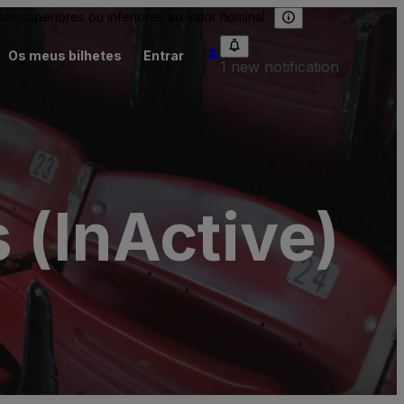
 superiores ou inferiores ao valor nominal.
Os meus bilhetes
Entrar
1 new notification
 (InActive)