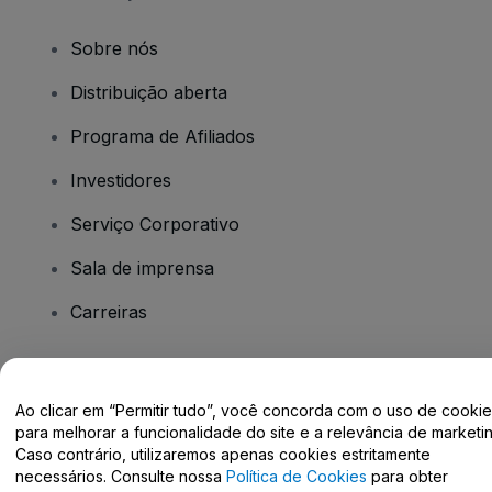
Sobre nós
Distribuição aberta
Programa de Afiliados
Investidores
Serviço Corporativo
Sala de imprensa
Carreiras
Tem dúvidas?
Ao clicar em “Permitir tudo”, você concorda com o uso de cooki
para melhorar a funcionalidade do site e a relevância de marketin
Centro de Ajuda / Fale Conosco
Caso contrário, utilizaremos apenas cookies estritamente
necessários. Consulte nossa
Política de Cookies
para obter