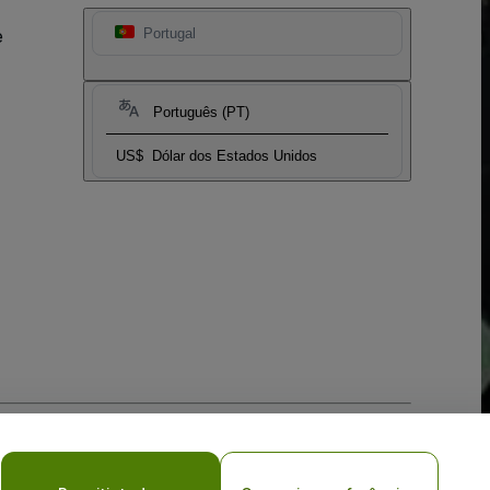
e
Portugal
Português (PT)
US$
Dólar dos Estados Unidos
vacy Choices