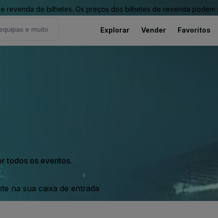
revenda de bilhetes. Os preços dos bilhetes de revenda podem ser
Explorar
Vender
Favoritos
er todos os eventos.
nte na sua caixa de entrada