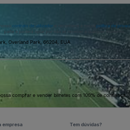
o nosso
contrato de utilizador
e reconhece a nossa
política de priva
parte e poderá optar por não as receber a qualquer momento.
ark, Overland Park, 66204, EUA
ossa comprar e vender bilhetes com 100% de confiança.
a empresa
Tem dúvidas?