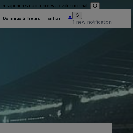
 superiores ou inferiores ao valor nominal.
Os meus bilhetes
Entrar
1 new notification