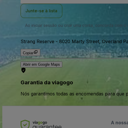
Email
Junte-se à lista
Ao iniciar sessão ou criar uma conta, concorda com 
Strang Reserve
-
8020 Marty Street, Overland P
Copiar
Abrir em Google Maps
Garantia da viagogo
Nós garantimos todas as encomendas para que p
A noss