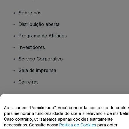
Sobre nós
Distribuição aberta
Programa de Afiliados
Investidores
Serviço Corporativo
Sala de imprensa
Carreiras
Tem dúvidas?
Ao clicar em “Permitir tudo”, você concorda com o uso de cooki
para melhorar a funcionalidade do site e a relevância de marketin
Centro de Ajuda / Fale Conosco
Caso contrário, utilizaremos apenas cookies estritamente
necessários. Consulte nossa
Política de Cookies
para obter