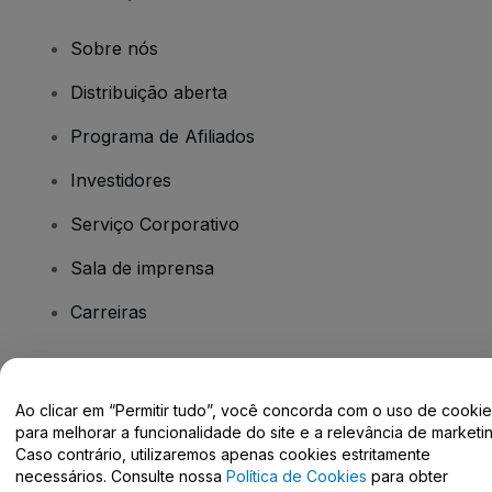
Sobre nós
Distribuição aberta
Programa de Afiliados
Investidores
Serviço Corporativo
Sala de imprensa
Carreiras
Tem dúvidas?
Ao clicar em “Permitir tudo”, você concorda com o uso de cooki
para melhorar a funcionalidade do site e a relevância de marketin
Centro de Ajuda / Fale Conosco
Caso contrário, utilizaremos apenas cookies estritamente
necessários. Consulte nossa
Política de Cookies
para obter