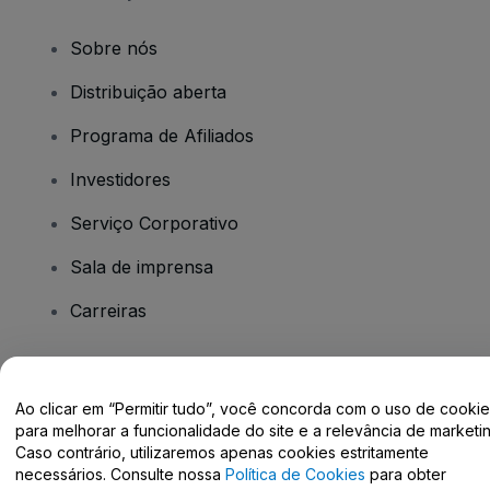
Sobre nós
Distribuição aberta
Programa de Afiliados
Investidores
Serviço Corporativo
Sala de imprensa
Carreiras
Tem dúvidas?
Ao clicar em “Permitir tudo”, você concorda com o uso de cooki
para melhorar a funcionalidade do site e a relevância de marketin
Centro de Ajuda / Fale Conosco
Caso contrário, utilizaremos apenas cookies estritamente
necessários. Consulte nossa
Política de Cookies
para obter