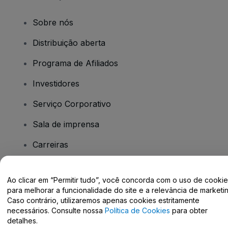
Sobre nós
Distribuição aberta
Programa de Afiliados
Investidores
Serviço Corporativo
Sala de imprensa
Carreiras
Tem dúvidas?
Ao clicar em “Permitir tudo”, você concorda com o uso de cooki
para melhorar a funcionalidade do site e a relevância de marketin
Caso contrário, utilizaremos apenas cookies estritamente
Centro de Ajuda / Fale Conosco
necessários. Consulte nossa
Política de Cookies
para obter
detalhes.