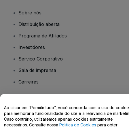
Sobre nós
Distribuição aberta
Programa de Afiliados
Investidores
Serviço Corporativo
Sala de imprensa
Carreiras
Tem dúvidas?
Ao clicar em “Permitir tudo”, você concorda com o uso de cooki
para melhorar a funcionalidade do site e a relevância de marketin
Centro de Ajuda / Fale Conosco
Caso contrário, utilizaremos apenas cookies estritamente
necessários. Consulte nossa
Política de Cookies
para obter