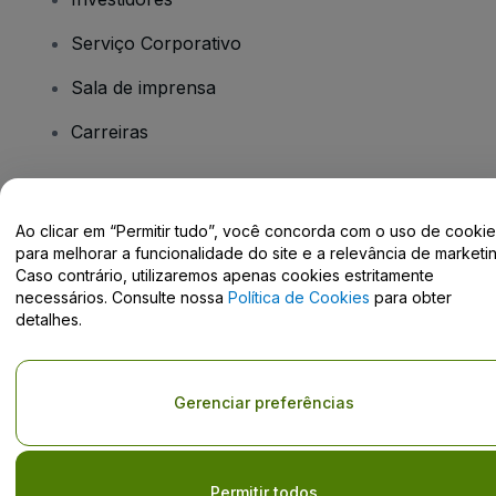
Serviço Corporativo
Sala de imprensa
Carreiras
Tem dúvidas?
Ao clicar em “Permitir tudo”, você concorda com o uso de cooki
para melhorar a funcionalidade do site e a relevância de marketin
Centro de Ajuda / Fale Conosco
Caso contrário, utilizaremos apenas cookies estritamente
necessários. Consulte nossa
Política de Cookies
para obter
detalhes.
Direito Autoral © viagogo GmbH 2026
Informação da Empresa
Gerenciar preferências
O uso deste site constitui aceitação dos
Termos e Condições
e da
Política de Privacidade
Não partilhar as minhas informações pessoais/as suas opções de
privacidade.
Permitir todos