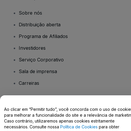
Sobre nós
Distribuição aberta
Programa de Afiliados
Investidores
Serviço Corporativo
Sala de imprensa
Carreiras
Tem dúvidas?
Ao clicar em “Permitir tudo”, você concorda com o uso de cooki
para melhorar a funcionalidade do site e a relevância de marketin
Centro de Ajuda / Fale Conosco
Caso contrário, utilizaremos apenas cookies estritamente
necessários. Consulte nossa
Política de Cookies
para obter