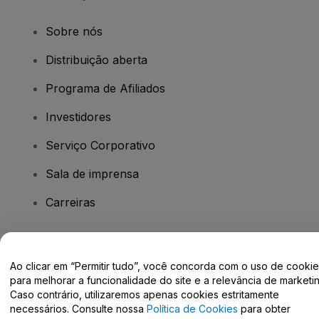
Sobre nós
Distribuição aberta
Programa de Afiliados
Investidores
Serviço Corporativo
Sala de imprensa
Carreiras
Tem dúvidas?
Ao clicar em “Permitir tudo”, você concorda com o uso de cooki
para melhorar a funcionalidade do site e a relevância de marketin
Centro de Ajuda / Fale Conosco
Caso contrário, utilizaremos apenas cookies estritamente
necessários. Consulte nossa
Política de Cookies
para obter