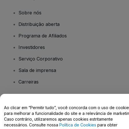
Sobre nós
Distribuição aberta
Programa de Afiliados
Investidores
Serviço Corporativo
Sala de imprensa
Carreiras
Tem dúvidas?
Ao clicar em “Permitir tudo”, você concorda com o uso de cooki
para melhorar a funcionalidade do site e a relevância de marketin
Centro de Ajuda / Fale Conosco
Caso contrário, utilizaremos apenas cookies estritamente
necessários. Consulte nossa
Política de Cookies
para obter