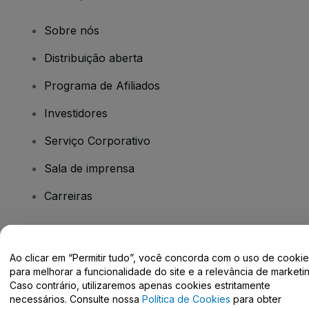
Sobre nós
Distribuição aberta
Programa de Afiliados
Investidores
Serviço Corporativo
Sala de imprensa
Carreiras
Tem dúvidas?
Ao clicar em “Permitir tudo”, você concorda com o uso de cooki
para melhorar a funcionalidade do site e a relevância de marketin
Centro de Ajuda / Fale Conosco
Caso contrário, utilizaremos apenas cookies estritamente
necessários. Consulte nossa
Política de Cookies
para obter