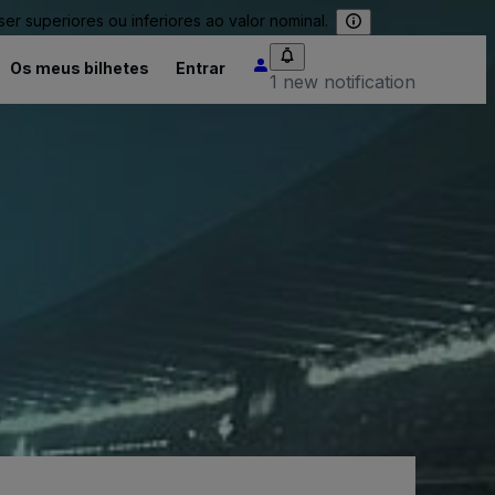
 superiores ou inferiores ao valor nominal.
Os meus bilhetes
Entrar
1 new notification