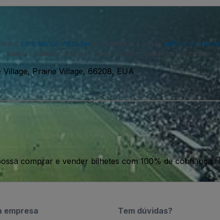
o nosso
contrato de utilizador
e reconhece a nossa
política de priva
parte e poderá optar por não as receber a qualquer momento.
Village, Prairie Village, 66208, EUA
ossa comprar e vender bilhetes com 100% de confiança.
a empresa
Tem dúvidas?