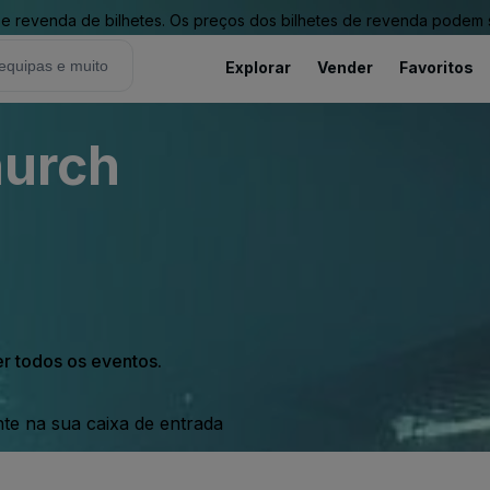
revenda de bilhetes. Os preços dos bilhetes de revenda podem ser
Explorar
Vender
Favoritos
hurch
er todos os eventos.
nte na sua caixa de entrada