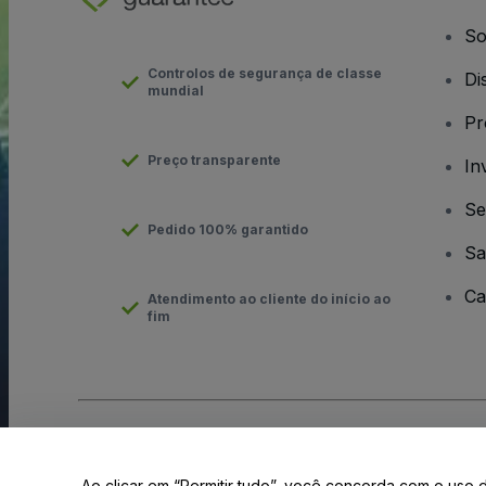
So
Controlos de segurança de classe
Di
mundial
Pr
Preço transparente
In
Se
Pedido 100% garantido
Sa
Ca
Atendimento ao cliente do início ao
fim
Direito Autoral © viagogo GmbH 2026
Informação da Empresa
O uso deste site constitui aceitação dos
Termos e Condições
e
Ao clicar em “Permitir tudo”, você concorda com o uso 