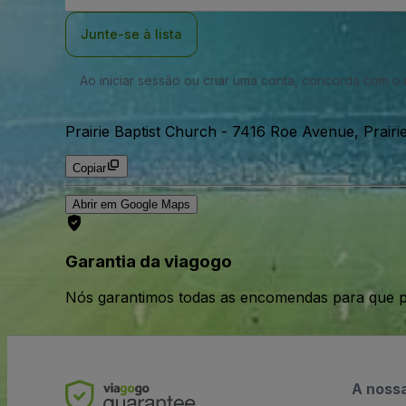
Email
Junte-se à lista
Ao iniciar sessão ou criar uma conta, concorda com 
Prairie Baptist Church
-
7416 Roe Avenue, Prairie 
Copiar
Abrir em Google Maps
Garantia da viagogo
Nós garantimos todas as encomendas para que p
A noss