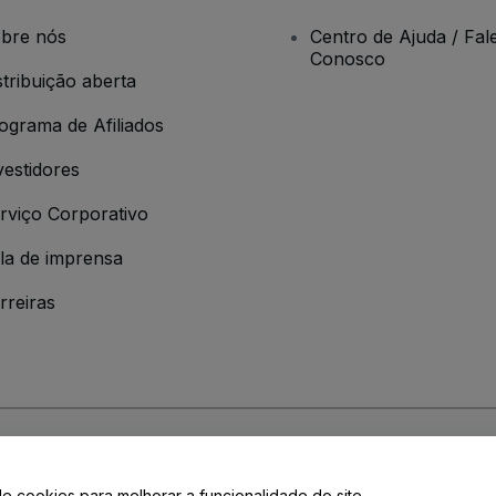
bre nós
Centro de Ajuda / Fal
Conosco
stribuição aberta
ograma de Afiliados
vestidores
rviço Corporativo
la de imprensa
rreiras
 da
Política de Privacidade
de cookies para melhorar a funcionalidade do site