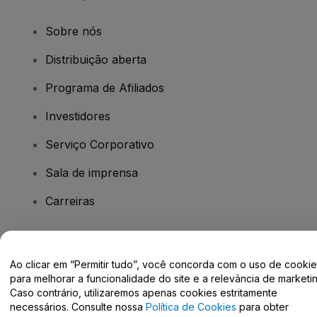
Sobre nós
Distribuição aberta
Programa de Afiliados
Investidores
Serviço Corporativo
Sala de imprensa
Carreiras
Tem dúvidas?
Ao clicar em “Permitir tudo”, você concorda com o uso de cooki
para melhorar a funcionalidade do site e a relevância de marketin
Centro de Ajuda / Fale Conosco
Caso contrário, utilizaremos apenas cookies estritamente
necessários. Consulte nossa
Política de Cookies
para obter