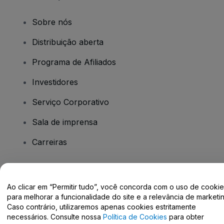
Sobre nós
Distribuição aberta
Programa de Afiliados
Investidores
Serviço Corporativo
Sala de imprensa
Carreiras
Tem dúvidas?
Ao clicar em “Permitir tudo”, você concorda com o uso de cooki
para melhorar a funcionalidade do site e a relevância de marketin
Centro de Ajuda / Fale Conosco
Caso contrário, utilizaremos apenas cookies estritamente
necessários. Consulte nossa
Política de Cookies
para obter