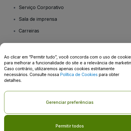
Serviço Corporativo
Sala de imprensa
Carreiras
Tem dúvidas?
Ao clicar em “Permitir tudo”, você concorda com o uso de cooki
para melhorar a funcionalidade do site e a relevância de marketin
Centro de Ajuda / Fale Conosco
Caso contrário, utilizaremos apenas cookies estritamente
necessários. Consulte nossa
Política de Cookies
para obter
detalhes.
Direito Autoral © viagogo GmbH 2026
Informação da Empresa
Gerenciar preferências
O uso deste site constitui aceitação dos
Termos e Condições
e da
Política de Privacidade
Não partilhar as minhas informações pessoais/as suas opções de
privacidade.
Permitir todos