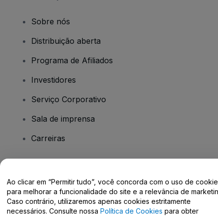
Sobre nós
Distribuição aberta
Programa de Afiliados
Investidores
Serviço Corporativo
Sala de imprensa
Carreiras
Tem dúvidas?
Ao clicar em “Permitir tudo”, você concorda com o uso de cooki
para melhorar a funcionalidade do site e a relevância de marketin
Centro de Ajuda / Fale Conosco
Caso contrário, utilizaremos apenas cookies estritamente
necessários. Consulte nossa
Política de Cookies
para obter