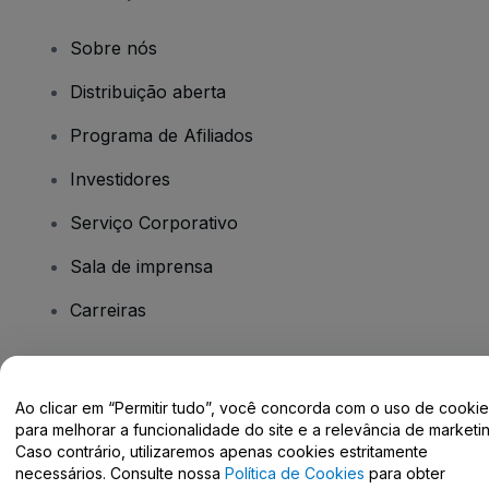
Sobre nós
Distribuição aberta
Programa de Afiliados
Investidores
Serviço Corporativo
Sala de imprensa
Carreiras
Tem dúvidas?
Ao clicar em “Permitir tudo”, você concorda com o uso de cooki
para melhorar a funcionalidade do site e a relevância de marketin
Centro de Ajuda / Fale Conosco
Caso contrário, utilizaremos apenas cookies estritamente
necessários. Consulte nossa
Política de Cookies
para obter