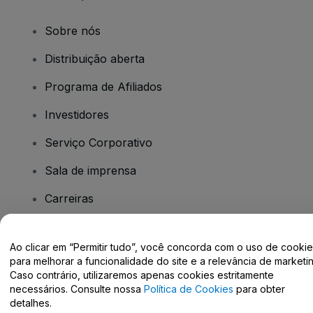
Sobre nós
Distribuição aberta
Programa de Afiliados
Investidores
Serviço Corporativo
Sala de imprensa
Carreiras
Tem dúvidas?
Ao clicar em “Permitir tudo”, você concorda com o uso de cooki
para melhorar a funcionalidade do site e a relevância de marketin
Caso contrário, utilizaremos apenas cookies estritamente
Centro de Ajuda / Fale Conosco
necessários. Consulte nossa
Política de Cookies
para obter
detalhes.