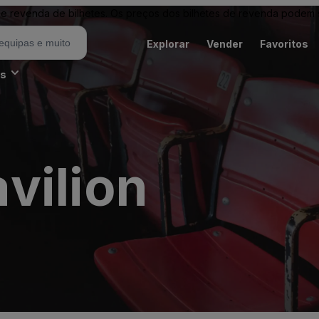
revenda de bilhetes. Os preços dos bilhetes de revenda podem ser
Explorar
Vender
Favoritos
es
vilion