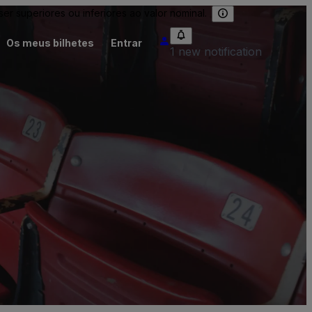
 superiores ou inferiores ao valor nominal.
Os meus bilhetes
Entrar
1 new notification