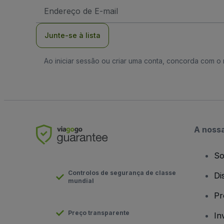
Endereço
de
Email
Junte-se à lista
Ao iniciar sessão ou criar uma conta, concorda com 
A noss
So
Controlos de segurança de classe
Di
mundial
Pr
Preço transparente
In