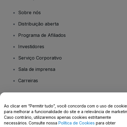
Sobre nós
Distribuição aberta
Programa de Afiliados
Investidores
Serviço Corporativo
Sala de imprensa
Carreiras
Tem dúvidas?
Ao clicar em “Permitir tudo”, você concorda com o uso de cooki
para melhorar a funcionalidade do site e a relevância de marketin
Centro de Ajuda / Fale Conosco
Caso contrário, utilizaremos apenas cookies estritamente
necessários. Consulte nossa
Política de Cookies
para obter