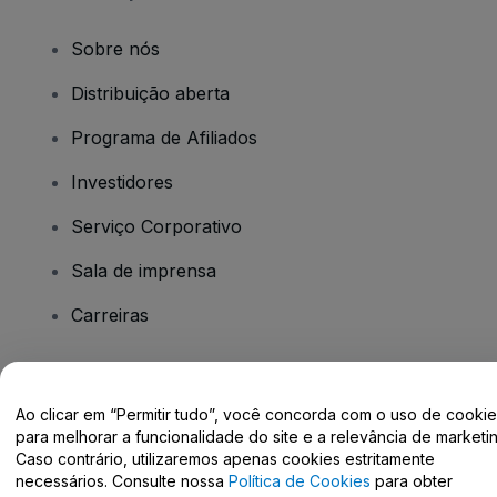
Sobre nós
Distribuição aberta
Programa de Afiliados
Investidores
Serviço Corporativo
Sala de imprensa
Carreiras
Tem dúvidas?
Ao clicar em “Permitir tudo”, você concorda com o uso de cooki
para melhorar a funcionalidade do site e a relevância de marketin
Centro de Ajuda / Fale Conosco
Caso contrário, utilizaremos apenas cookies estritamente
necessários. Consulte nossa
Política de Cookies
para obter