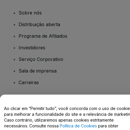
Sobre nós
Distribuição aberta
Programa de Afiliados
Investidores
Serviço Corporativo
Sala de imprensa
Carreiras
Tem dúvidas?
Ao clicar em “Permitir tudo”, você concorda com o uso de cooki
para melhorar a funcionalidade do site e a relevância de marketin
Centro de Ajuda / Fale Conosco
Caso contrário, utilizaremos apenas cookies estritamente
necessários. Consulte nossa
Política de Cookies
para obter